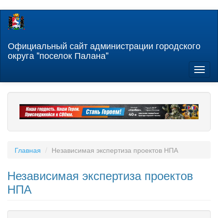
Перейти
к
основному
содержанию
Официальный сайт администрации городского
округа "поселок Палана"
Toggl
naviga
Главная
Независимая экспертиза проектов НПА
Независимая экспертиза проектов
НПА