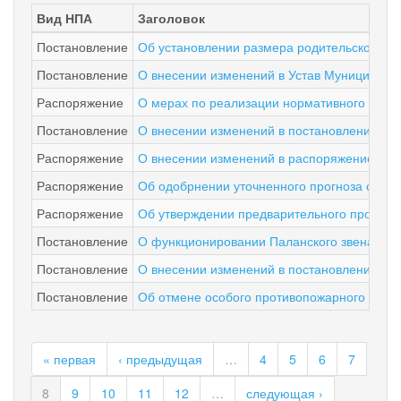
Вид НПА
Заголовок
Постановление
Об установлении размера родительской пла
Постановление
О внесении изменений в Устав Муниципаль
Распоряжение
О мерах по реализации нормативного право
Постановление
О внесении изменений в постановление Адм
Распоряжение
О внесении изменений в распоряжение Адми
Распоряжение
Об одобрнении уточненного прогноза социа
Распоряжение
Об утверждении предварительного прогноза
Постановление
О функционировании Паланского звена Кам
Постановление
О внесении изменений в постановление Адм
Постановление
Об отмене особого противопожарного режим
« первая
‹ предыдущая
…
4
5
6
7
8
9
10
11
12
…
следующая ›