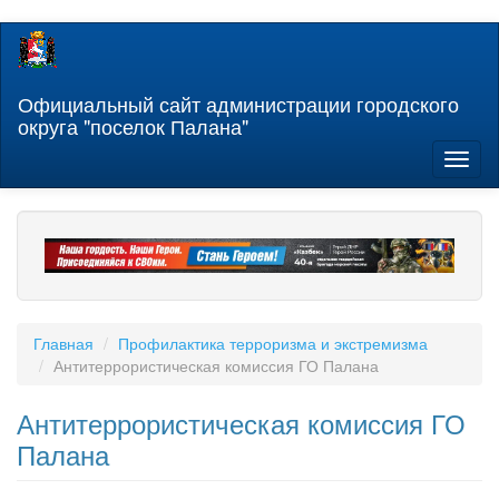
Перейти
к
основному
содержанию
Официальный сайт администрации городского
округа "поселок Палана"
Toggl
naviga
Главная
Профилактика терроризма и экстремизма
Антитеррористическая комиссия ГО Палана
Антитеррористическая комиссия ГО
Палана