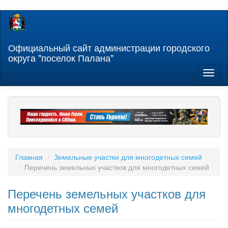
Перейти
к
основному
содержанию
Официальный сайт администрации городского
округа "поселок Палана"
Toggl
naviga
Главная
Земельные участки для многодетных семей
Перечень земельных участков для многодетных семей
Перечень земельных участков для
многодетных семей