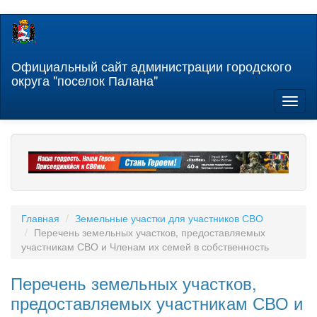
Перейти
к
основному
содержанию
Официальный сайт администрации городского
округа "поселок Палана"
Toggl
naviga
Главная
Земельные участки для участников СВО
Перечень земельных участков, предоставляемых
участникам СВО и Членам их семей в собственность
Перечень земельных участков,
предоставляемых участникам СВО и