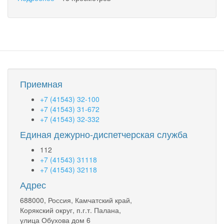
городского
Перечень
округа
земельных
«поселок
участков,
Палана»для
предоставляемых
ведения
бесплатно
садоводства
в
для
собственность
собственных
участникам
Приемная
нужд
специальной
военной
+7 (41543) 32-100
операции
+7 (41543) 31-672
и
+7 (41543) 32-332
членов
Единая дежурно-диспетчерская служба
их
семей
112
+7 (41543) 31118
+7 (41543) 32118
Адрес
688000, Россия, Камчатский край,
Корякский округ, п.г.т. Палана,
улица Обухова дом 6