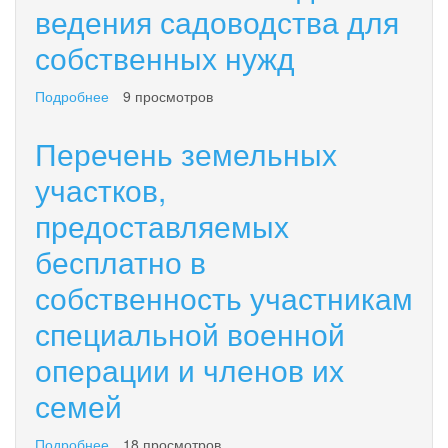
ведения садоводства для
собственных нужд
Подробнее
о
9 просмотров
Перечень
земельных
Перечень земельных
участков,
предоставляемых
участков,
бесплатно
предоставляемых
в
собственность
бесплатно в
участникам
специальной
собственность участникам
военной
операции
специальной военной
и
членов
операции и членов их
их
семей
семей
на
территории
Подробнее
о
18 просмотров