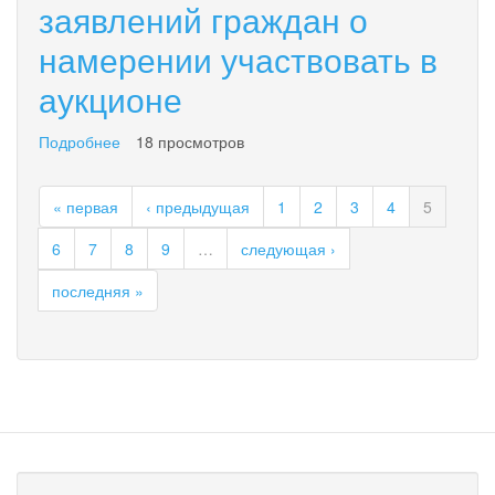
установлении
заявлений граждан о
публичного
намерении участвовать в
сервитута
аукционе
Подробнее
о
18 просмотров
Извещение
о
« первая
‹ предыдущая
1
2
3
4
5
приеме
заявлений
6
7
8
9
…
следующая ›
граждан
о
последняя »
намерении
участвовать
в
аукционе