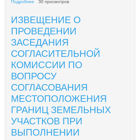
Подробнее
о
30 просмотров
19.11.2024
в
ИЗВЕЩЕНИЕ О
15:00
часов
ПРОВЕДЕНИИ
в
ЗАСЕДАНИЯ
Актовом
зале
СОГЛАСИТЕЛЬНОЙ
Администрации
городского
КОМИССИИ ПО
округа
«поселок
ВОПРОСУ
Палана»
состоятся
СОГЛАСОВАНИЯ
публичные
МЕСТОПОЛОЖЕНИЯ
слушания
по
ГРАНИЦ ЗЕМЕЛЬНЫХ
проекту
планировки
УЧАСТКОВ ПРИ
и
проекту
ВЫПОЛНЕНИИ
межевания
территории