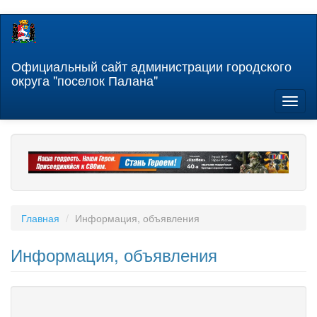
Перейти
к
основному
содержанию
Официальный сайт администрации городского
округа "поселок Палана"
Toggl
naviga
Главная
Информация, объявления
Информация, объявления