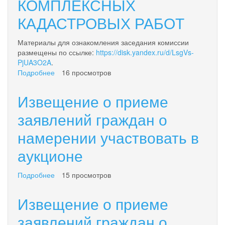
КОМПЛЕКСНЫХ
кадастрового
КАДАСТРОВЫХ РАБОТ
квартала
82:01:000002
Материалы для ознакомления заседания комиссии
размещены по ссылке:
https://disk.yandex.ru/d/LsgVs-
PjUA3O2A
.
Подробнее
о
16 просмотров
ИЗВЕЩЕНИЕ
О
Извещение о приеме
ПРОВЕДЕНИИ
ЗАСЕДАНИЯ
заявлений граждан о
СОГЛАСИТЕЛЬНОЙ
намерении участвовать в
КОМИССИИ
ПО
аукционе
ВОПРОСУ
СОГЛАСОВАНИЯ
МЕСТОПОЛОЖЕНИЯ
Подробнее
о
15 просмотров
ГРАНИЦ
Извещение
ЗЕМЕЛЬНЫХ
о
Извещение о приеме
УЧАСТКОВ
приеме
ПРИ
заявлений
заявлений граждан о
ВЫПОЛНЕНИИ
граждан