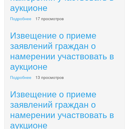
аукционе
участвовать
в
аукционе
Подробнее
о
17 просмотров
Извещение
о
Извещение о приеме
приеме
заявлений
заявлений граждан о
граждан
намерении участвовать в
о
намерении
аукционе
участвовать
в
аукционе
Подробнее
о
13 просмотров
Извещение
о
Извещение о приеме
приеме
заявлений
заявлений граждан о
граждан
намерении участвовать в
о
намерении
аукционе
участвовать
в