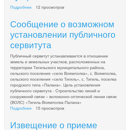
аукционе
Подробнее
о
12 просмотров
Извещение
о
Сообщение о возможном
приеме
заявлений
установлении публичного
граждан
сервитута
о
намерении
участвовать
Публичный сервитут устанавливается в отношении
в
земель и земельных участков, расположенных на
аукционе
территории Тигильского муниципального района,
сельского поселения «село Воямполка», с. Воямполка,
сельского поселения «село Тигиль», с. Тигиль, поселка
городского типа «Палана». Цель установления
публичного сервитута - Cтроительство линий и
сооружений связи – волоконно-оптической линии связи
(ВОЛС) «Тигиль-Воямполка-Палана»
Подробнее
о
15 просмотров
Сообщение
о
Извещение о приеме
возможном