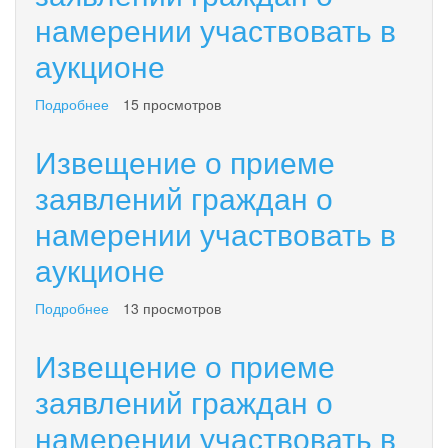
КОМПЛЕКСНЫХ
намерении участвовать в
о
КАДАСТРОВЫХ
намерении
аукционе
РАБОТ
участвовать
в
аукционе
Подробнее
о
15 просмотров
Извещение
о
Извещение о приеме
приеме
заявлений
заявлений граждан о
граждан
намерении участвовать в
о
намерении
аукционе
участвовать
в
аукционе
Подробнее
о
13 просмотров
Извещение
о
Извещение о приеме
приеме
заявлений
заявлений граждан о
граждан
намерении участвовать в
о
намерении