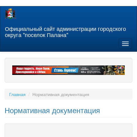
Перейти
к
основному
содержанию
Официальный сайт администрации городского
округа "поселок Палана"
Toggl
naviga
Главная
Нормативная документация
Нормативная документация