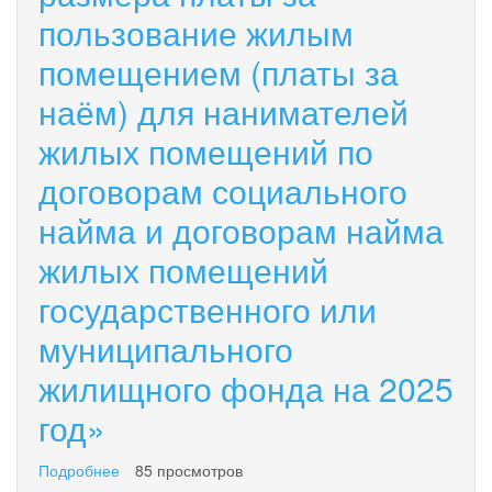
договорам
пользование жилым
1
найма
квадратного
жилых
помещением (платы за
метра
помещений
площади
государственного
наём) для нанимателей
жилого
или
помещения
жилых помещений по
муниципального
в
жилищного
городском
договорам социального
фонда
округе
на
найма и договорам найма
«поселок
2026
Палана»
год»
жилых помещений
на
2025
государственного или
год
муниципального
жилищного фонда на 2025
год»
Подробнее
о
85 просмотров
«Об