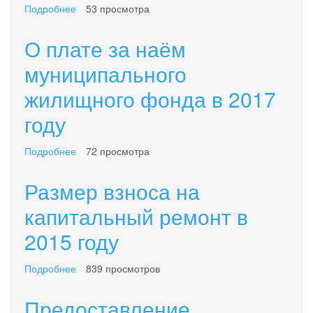
Подробнее
о
53 просмотра
по
Об
договорам
установлении
О плате за наём
социального
средней
найма
рыночной
муниципального
и
стоимости
договорам
жилищного фонда в 2017
одного
найма
квадратного
жилых
году
метра
помещений
общей
государственного
площади
Подробнее
о
72 просмотра
или
жилья
О
муниципального
на
плате
жилищного
Размер взноса на
2019
за
фонда
год
наём
капитальный ремонт в
на
муниципального
территории
2015 году
жилищного
городского
фонда
округа
в
Подробнее
о
839 просмотров
«посёлок
2017
Размер
Палана»
году
взноса
Предоставление
на