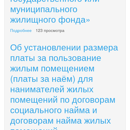
и
муниципального
договорам
найма
жилищного фонда»
жилых
помещений
Подробнее
о
123 просмотра
государственного
«Об
или
установлении
Об установлении размера
муниципального
размера
жилищного
платы
платы за пользование
фонда
за
на
жилым помещением
пользование
2024
жилым
год»
(платы за наём) для
помещением
(платы
нанимателей жилых
за
наём)
помещений по договорам
для
нанимателей
социального найма и
жилых
договорам найма жилых
помещений
по
договорам