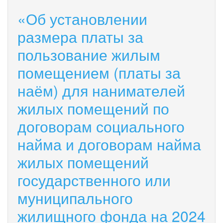
установлении
«Об установлении
размера
платы
размера платы за
за
пользование жилым
пользование
жилым
помещением (платы за
помещением
(платы
наём) для нанимателей
за
наём)
жилых помещений по
для
нанимателей
договорам социального
жилых
найма и договорам найма
помещений
по
жилых помещений
договорам
социального
государственного или
найма
и
муниципального
договорам
найма
жилищного фонда на 2024
жилых