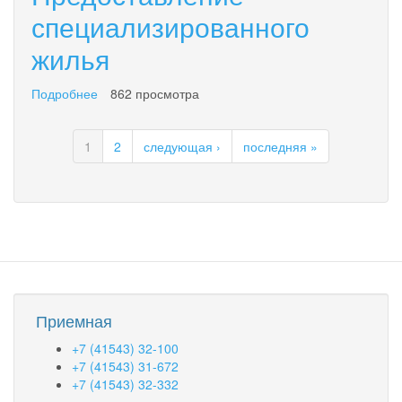
капитальный
специализированного
ремонт
жилья
в
2015
году
Подробнее
о
862 просмотра
Предоставление
специализированного
1
2
следующая ›
последняя »
жилья
Приемная
+7 (41543) 32-100
+7 (41543) 31-672
+7 (41543) 32-332