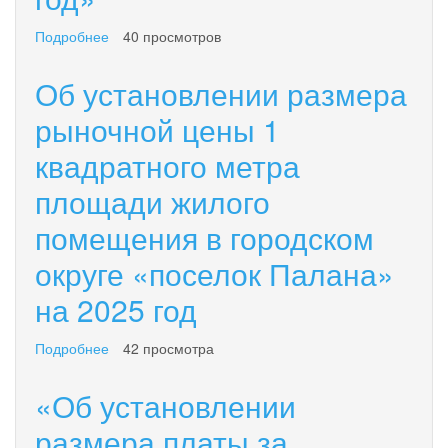
Подробнее
о
40 просмотров
«Об
установлении
Об установлении размера
размера
платы
рыночной цены 1
за
квадратного метра
пользование
жилым
площади жилого
помещением
(платы
помещения в городском
за
наём)
округе «поселок Палана»
для
нанимателей
на 2025 год
жилых
помещений
Подробнее
о
42 просмотра
по
Об
договорам
установлении
«Об установлении
социального
размера
найма
рыночной
размера платы за
и
цены