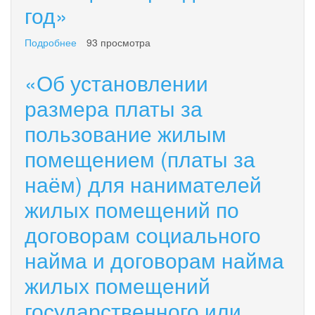
год»
помещений
государственного
или
Подробнее
о
93 просмотра
муниципального
«Об
жилищного
установлении
«Об установлении
фонда
размера
на
платы
размера платы за
2025
за
год»
пользование жилым
пользование
жилым
помещением (платы за
помещением
(платы
наём) для нанимателей
за
наём)
жилых помещений по
для
нанимателей
договорам социального
жилых
найма и договорам найма
помещений
по
жилых помещений
договорам
социального
государственного или
найма