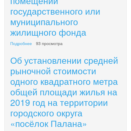
помещений
социального
государственного или
найма
и
муниципального
договорам
найма
жилищного фонда
жилых
помещений
Подробнее
о
93 просмотра
государственного
Об
или
установлении
Об установлении средней
муниципального
размера
жилищного
платы
рыночной стоимости
фонда»
за
одного квадратного метра
пользование
жилым
общей площади жилья на
помещением
(платы
2019 год на территории
за
наём)
городского округа
для
нанимателей
«посёлок Палана»
жилых
помещений