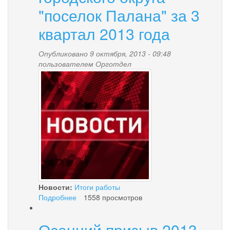
"поселок Палана" за 3
квартал 2013 года
Опубликовано 9 октября, 2013 - 09:48
пользователем
Орготдел
news-
palana.jpg
Новости:
Итоги работы
Подробнее
о
1558 просмотров
Информация
об
Осенний призыв 2013
исполнении