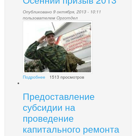
бюджета
городского
Опубликовано 9 октября, 2013 - 10:11
округа
пользователем
Орготдел
prizyvnik.jpg
"поселок
Палана"
за
3
квартал
2013
года
Подробнее
о
1513 просмотров
Осенний
призыв
Предоставление
2013
субсидии на
проведение
капитального ремонта