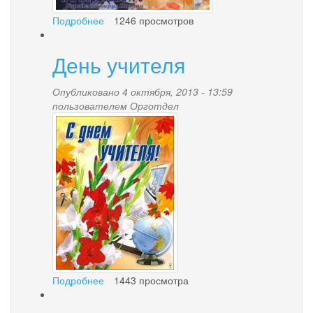
Подробнее
о
1246 просмотров
День
открытых
День учителя
дверей
для
пенсионеров
Опубликовано 4 октября, 2013 - 13:59
пользователем
Орготдел
5_oktyabrya_.jpg
Подробнее
о
1443 просмотра
День
учителя