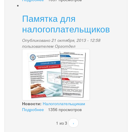
АУ
"Центр
Памятка для
культуры
и
налогоплательщиков
досуга
п.
Опубликовано 21 октября, 2013 - 12:58
Палана"
пользователем
Орготдел
приглашает
image_small.jpeg
Новости:
Налогоплательщикам
Подробнее
о
1356 просмотров
Памятка
для
1 из 3
›
налогоплательщиков