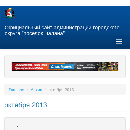
Перейти
к
основному
содержанию
Официальный сайт администрации городского
округа "поселок Палана"
Toggl
naviga
Главная
Архив
октября 2013
октября 2013