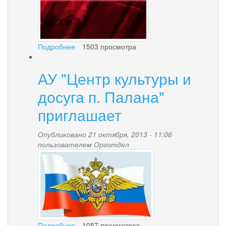
рамках
проведения
мероприятий,
связанных
с
Подробнее
о
1503 просмотра
80-
Ищу
летием
семью
АУ "Центр культуры и
со
дня
досуга п. Палана"
рождения
выдающегося
приглашает
корякского
писателя,
Опубликовано 21 октября, 2013 - 11:06
поэта,
пользователем
Орготдел
публициста
i.jpeg
-
В.В.
Коянто
Подробнее
о
1057 просмотров