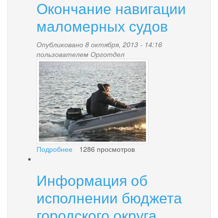
Окончание навигации
маломерных судов
Опубликовано 8 октября, 2013 - 14:16
пользователем
Орготдел
i.jpg
Подробнее
о
1286 просмотров
Окончание
навигации
Информация об
маломерных
судов
исполнении бюджета
городского округа