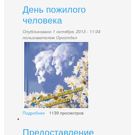
День пожилого
человека
Опубликовано 1 октября, 2013 - 11:04
пользователем
Орготдел
s_prazdnikom.jpg
Подробнее
о
1139 просмотров
День
пожилого
Предоставление
человека