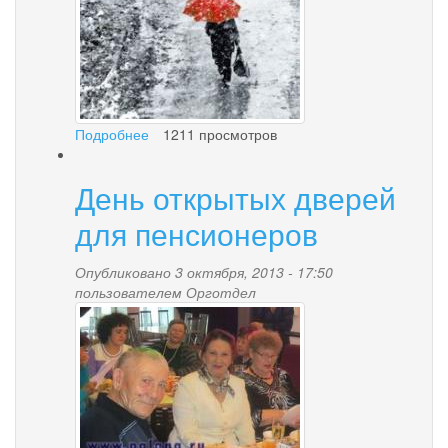
sneg.jpg
Подробнее
о
1211 просмотров
Внимание
-
День открытых дверей
надвигается
циклон
для пенсионеров
Опубликовано 3 октября, 2013 - 17:50
пользователем
Орготдел
schastlivye_pensionery.jpg