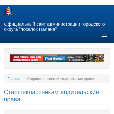
Перейти
к
основному
содержанию
Официальный сайт администрации городского
округа "поселок Палана"
Toggl
naviga
Главная
Старшеклассникам водительские права
Старшеклассникам водительские
права