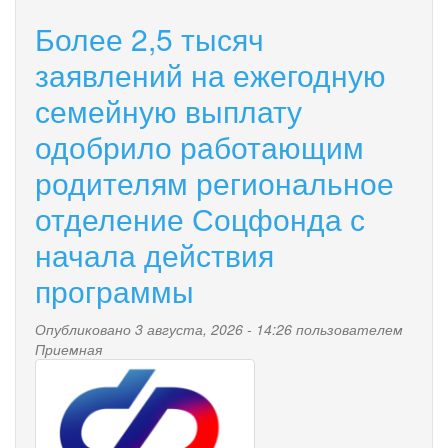
Информация
об
Более 2,5 тысяч
избирательном
участке
заявлений на ежегодную
в
семейную выплату
ГО
поселок
одобрило работающим
Палана
родителям региональное
отделение Соцфонда с
начала действия
программы
Опубликовано 3 августа, 2026 - 14:26 пользователем
Приемная
pensionnyy_fond.png