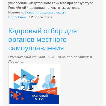
управления Следственного комитета при прокуратуре
Российской Федерации по Камчатскому краю.
Новости:
Новости городского округа
Подробнее
о
12 просмотров
На
Камчатке
Кадровый отбор для
назначен
новый
органов местного
транспортный
самоуправления
прокурор!
Опубликовано 20 июля, 2026 - 15:46 пользователем
Приемная
kadrovyy_otbor.jpg