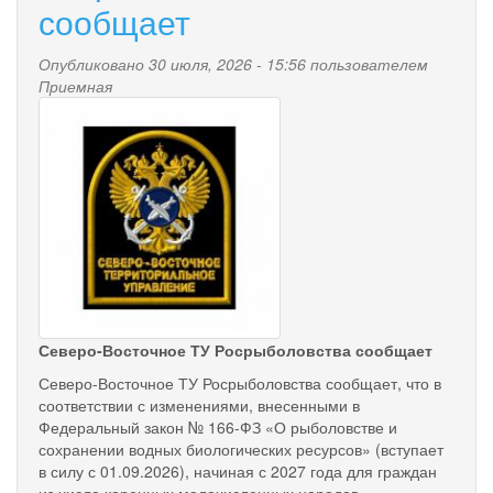
сообщает
ежегодную
семейную
выплату
Опубликовано 30 июля, 2026 - 15:56 пользователем
одобрило
Приемная
работающим
svtu.jpg
родителям
региональное
отделение
Соцфонда
с
начала
действия
программы
Северо-Восточное ТУ Росрыболовства сообщает
Северо-Восточное ТУ Росрыболовства сообщает, что в
соответствии с изменениями, внесенными в
Федеральный закон № 166-ФЗ «О рыболовстве и
сохранении водных биологических ресурсов» (вступает
в силу с 01.09.2026), начиная с 2027 года для граждан