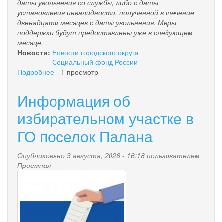
даты увольнения со службы, либо с даты
установления инвалидности, полученной в течение
двенадцати месяцев с даты увольнения.
Меры
поддержки будут предоставлены уже в следующем
месяце.
Новости:
Новости городского округа
Социальный фонд России
Подробнее
о
1 просмотр
Ветераны
боевых
Информация об
действий
с
избирательном участке в
инвалидностью
ГО поселок Палана
смогут
быстрее
получать
Опубликовано 3 августа, 2026 - 16:18 пользователем
набор
Приемная
социальных
russia-
услуг
election-
concept-