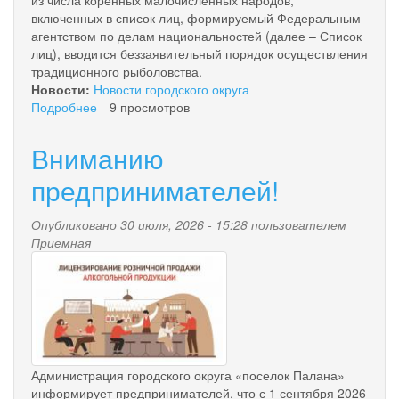
из числа коренных малочисленных народов,
включенных в список лиц, формируемый Федеральным
агентством по делам национальностей (далее – Список
лиц), вводится беззаявительный порядок осуществления
традиционного рыболовства.
Новости:
Новости городского округа
Подробнее
о
9 просмотров
Северо-
Восточное
Вниманию
ТУ
Росрыболовства
предпринимателей!
сообщает
Опубликовано 30 июля, 2026 - 15:28 пользователем
Приемная
licenzirovanie.jpg
Администрация городского округа «поселок Палана»
информирует предпринимателей, что с 1 сентября 2026