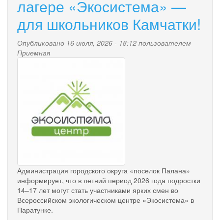
лагере «Экосистема» —
объявлен
второй
для школьников Камчатки!
отбор
(период
с
Опубликовано 16 июля, 2026 - 18:12 пользователем
13.07.2026
Приемная
centr.jpg
по
09.08.2026)
получателей
субсидии
в
целях
создания
и
(или)
развития
бизнеса
на
Администрация городского округа «поселок Палана»
территориях
информирует, что в летний период 2026 года подростки
отдельных
14–17 лет могут стать участниками ярких смен во
муниципальных
Всероссийском экологическом центре «Экосистема» в
образований
Паратунке.
в