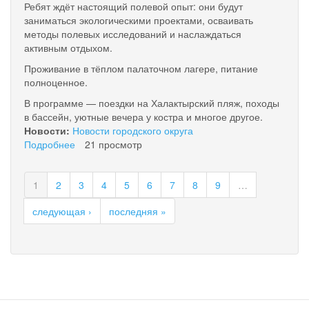
Ребят ждёт настоящий полевой опыт: они будут
Камчатском
заниматься экологическими проектами, осваивать
крае
методы полевых исследований и наслаждаться
активным отдыхом.
Проживание в тёплом палаточном лагере, питание
полноценное.
В программе — поездки на Халактырский пляж, походы
в бассейн, уютные вечера у костра и многое другое.
Новости:
Новости городского округа
Подробнее
о
21 просмотр
Бесплатные
экологические
1
2
3
4
5
6
7
8
9
…
смены
в
следующая ›
последняя »
лагере
«Экосистема»
—
для
школьников
Камчатки!