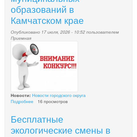
образований в
Камчатском крае
Опубликовано 17 июля, 2026 - 10:52 пользователем
Приемная
8ef1b78ef551488a260b0753c5
Новости:
Новости городского округа
Подробнее
о
16 просмотров
Министерством
экономического
Бесплатные
развитии
Камчатского
экологические смены в
края