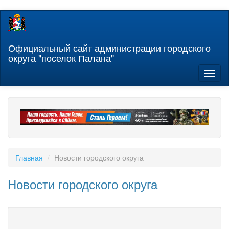
Перейти
к
основному
содержанию
Официальный сайт администрации городского
округа "поселок Палана"
Toggl
naviga
Главная
Новости городского округа
Новости городского округа