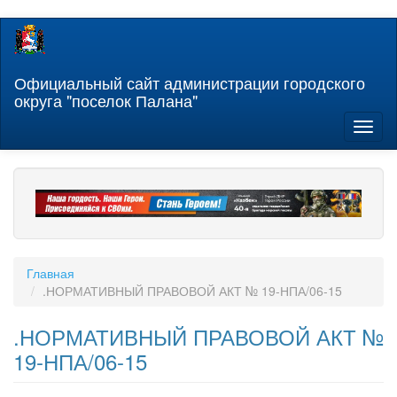
Перейти
к
основному
содержанию
Официальный сайт администрации городского
округа "поселок Палана"
Toggl
naviga
Главная
.НОРМАТИВНЫЙ ПРАВОВОЙ АКТ № 19-НПА/06-15
.НОРМАТИВНЫЙ ПРАВОВОЙ АКТ №
19-НПА/06-15