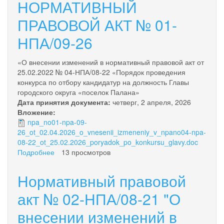
НОРМАТИВНЫЙ
ПРАВОВОЙ АКТ № 01-
НПА/09-26
«О внесении изменений в нормативный правовой акт от
25.02.2022 № 04-НПА/08-22 «Порядок проведения
конкурса по отбору кандидатур на должность Главы
городского округа «поселок Палана»
Дата принятия документа:
четверг, 2 апреля, 2026
Вложение:
npa_no01-npa-09-
26_ot_02.04.2026_o_vnesenii_izmeneniy_v_npano04-npa-
08-22_ot_25.02.2026_poryadok_po_konkursu_glavy.doc
Подробнее
о
13 просмотров
НОРМАТИВНЫЙ
ПРАВОВОЙ
Нормативный правовой
АКТ
№
акт № 02-НПА/08-21 "О
01-
внесении изменений в
НПА/09-
26