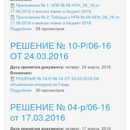
Приложение № 1: НПА № 08-НПА_06_16 от
17.06.2016 о внесен измен в бюджет 2016
Приложение № 2: Таблица к НПА № 08-НПА_06_16 от
17.06.2016 о внесен измен в бюджет 2016
Подробнее
о
28 просмотров
НОРМАТИВНЫЙ
ПРАВОВОЙ
РЕШЕНИЕ № 10-Р/06-16
АКТ
№
ОТ 24.03.2016
08-
НПА/06-
Дата принятия документа:
четверг, 24 марта, 2016
16
Вложение:
от
РЕШЕНИЕ № 10-Р-06-16 ОТ 24.03.2016 Об
16.06.2016
объявление конкурса на Главу
года
Подробнее
о
30 просмотров
РЕШЕНИЕ
№
РЕШЕНИЕ № 04-р/06-16
10-
Р/06-
от 17.03.2016
16
ОТ
Дата принятия документа:
четверг, 17 марта, 2016