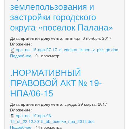
внесении
землепользования и
изменений
в
застройки городского
бюджет
городского
округа «поселок Палана»
округа
"поселок
Дата принятия документа:
пятница, 3 ноября, 2017
Палана"
Вложение:
на
npa_no_15-npa-07-17_o_vnesen_izmen_v_pzz_go.doc
2022
Подробнее
о
91 просмотр
год
О
и
внесении
.НОРМАТИВНЫЙ
на
изменений
плановый
в
ПРАВОВОЙ АКТ № 19-
период
нормативный
2023
НПА/06-15
правовой
и
акт
2024
от
годов"
Дата принятия документа:
среда, 29 марта, 2017
12.12.2011
Вложение:
№
npa_no_19-npa-06-
11/05
15_ot_22.12.2015_ob_ocenke_npa_2015.doc
Правила
Подробнее
о
44 просмотра