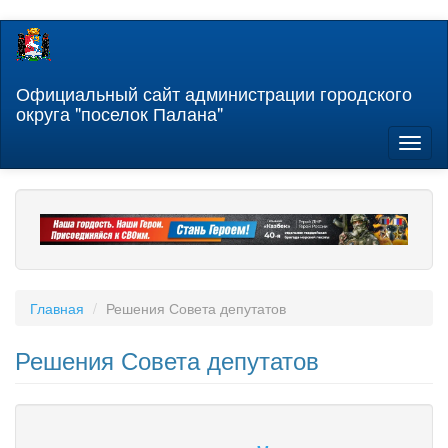
Перейти
к
основному
содержанию
Официальный сайт администрации городского
округа "поселок Палана"
Toggl
naviga
Главная
Решения Совета депутатов
Решения Совета депутатов