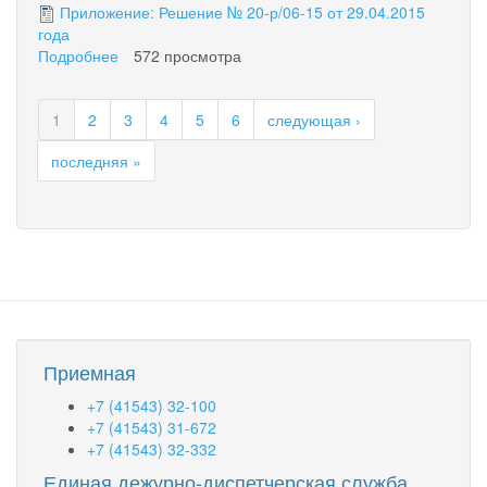
Приложение: Решение № 20-р/06-15 от 29.04.2015
года
Подробнее
о
572 просмотра
Решение
№
1
2
3
4
5
6
следующая ›
20-
р/06-
последняя »
15
от
29.04.2015
Приемная
+7 (41543) 32-100
+7 (41543) 31-672
+7 (41543) 32-332
Единая дежурно-диспетчерская служба