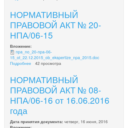
землепользования
.НОРМАТИВНЫЙ
и
ПРАВОВОЙ
НОРМАТИВНЫЙ
застройки
АКТ
городского
№
ПРАВОВОЙ АКТ № 20-
округа
19-
«поселок
НПА/06-15
НПА/06-
Палана»
15
Вложение:
npa_no_20-npa-06-
15_ot_22.12.2015_ob_ekspertize_npa_2015.doc
Подробнее
о
42 просмотра
НОРМАТИВНЫЙ
ПРАВОВОЙ
НОРМАТИВНЫЙ
АКТ
№
ПРАВОВОЙ АКТ № 08-
20-
НПА/06-16 от 16.06.2016
НПА/06-
15
года
Дата принятия документа:
четверг, 16 июня, 2016
Вложение: