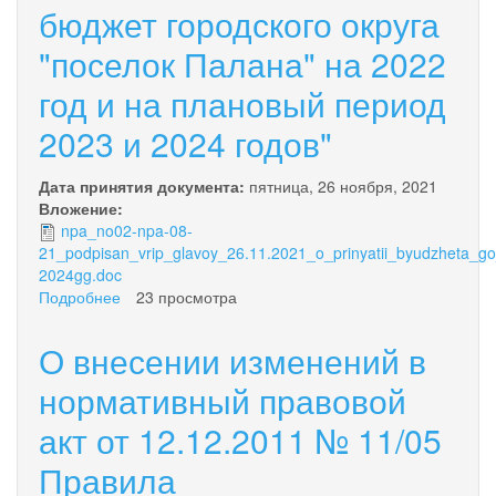
бюджет городского округа
"поселок Палана" на 2022
год и на плановый период
2023 и 2024 годов"
Дата принятия документа:
пятница, 26 ноября, 2021
Вложение:
npa_no02-npa-08-
21_podpisan_vrip_glavoy_26.11.2021_o_prinyatii_byudzheta_g
2024gg.doc
Подробнее
о
23 просмотра
Нормативный
правовой
О внесении изменений в
акт
№
нормативный правовой
02-
акт от 12.12.2011 № 11/05
НПА/08-
21
Правила
"О