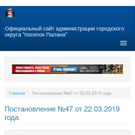
Перейти
к
основному
содержанию
Официальный сайт администрации городского
округа "поселок Палана"
Toggl
naviga
Главная
Постановление №47 от 22.03.2019 года
Постановление №47 от 22.03.2019
года