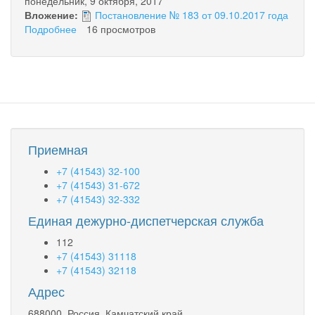
понедельник, 9 октября, 2017
Вложение:
Постановление № 183 от 09.10.2017 года
Подробнее
о
16 просмотров
Постановление
№183
от
09.10.2017
года
Приемная
+7 (41543) 32-100
+7 (41543) 31-672
+7 (41543) 32-332
Единая дежурно-диспетчерская служба
112
+7 (41543) 31118
+7 (41543) 32118
Адрес
688000, Россия, Камчатский край,