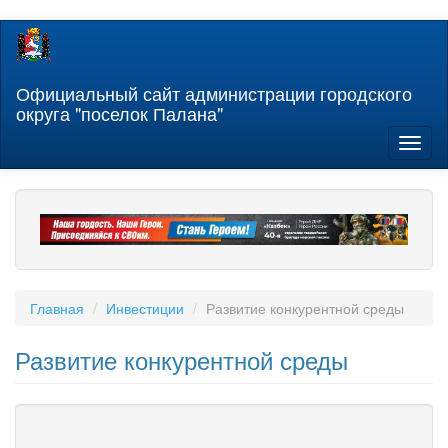
Перейти
к
основному
содержанию
Официальный сайт администрации городского
округа "поселок Палана"
Toggl
naviga
Главная
Инвестиции
Развитие конкурентной среды
Развитие конкурентной среды