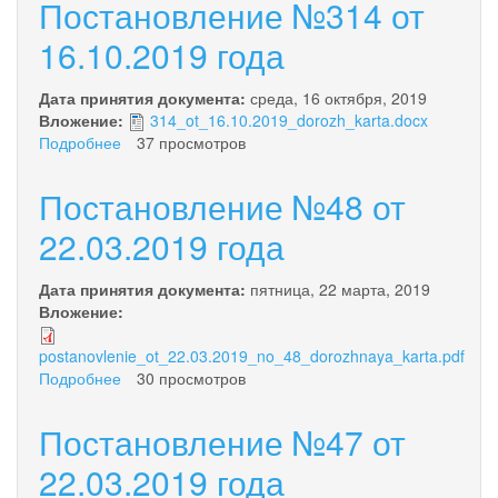
Постановление №314 от
16.10.2019 года
Дата принятия документа:
среда, 16 октября, 2019
Вложение:
314_ot_16.10.2019_dorozh_karta.docx
Подробнее
о
37 просмотров
Постановление
№314
Постановление №48 от
от
16.10.2019
22.03.2019 года
года
Дата принятия документа:
пятница, 22 марта, 2019
Вложение:
postanovlenie_ot_22.03.2019_no_48_dorozhnaya_karta.pdf
Подробнее
о
30 просмотров
Постановление
№48
Постановление №47 от
от
22.03.2019
22.03.2019 года
года