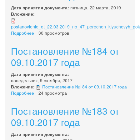
Дата принятия документа:
пятница, 22 марта, 2019
Вложение:
postanovlenie_ot_22.03.2019_no_47_perechen_klyuchevyh_poka
Подробнее
о
30 просмотров
Постановление
№47
Постановление №184 от
от
22.03.2019
09.10.2017 года
года
Дата принятия документа:
понедельник, 9 октября, 2017
Вложение:
Постановление №184 от 09.10.2017 года
Подробнее
о
24 просмотра
Постановление
№184
Постановление №183 от
от
09.10.2017
09.10.2017 года
года
Дата принятия документа: