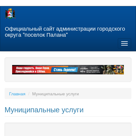
Перейти
к
основному
содержанию
Официальный сайт администрации городского
округа "поселок Палана"
Toggl
naviga
Главная
Муниципальные услуги
Муниципальные услуги