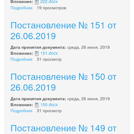
Вложение:
222.docx
Подробнее
о
19 просмотров
Постановление
№
Постановление № 151 от
222
от
26.06.2019
07.08.2019
Дата принятия документа:
среда, 26 июня, 2019
Вложение:
151.docx
Подробнее
о
31 просмотр
Постановление
№
Постановление № 150 от
151
от
26.06.2019
26.06.2019
Дата принятия документа:
среда, 26 июня, 2019
Вложение:
150.docx
Подробнее
о
31 просмотр
Постановление
№
Постановление № 149 от
150