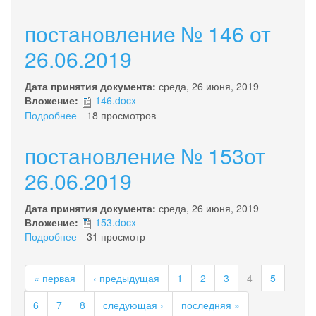
Постановление
№
постановление № 146 от
147
от
26.06.2019
26.06.2019
Дата принятия документа:
среда, 26 июня, 2019
Вложение:
146.docx
Подробнее
о
18 просмотров
постановление
№
постановление № 153от
146
от
26.06.2019
26.06.2019
Дата принятия документа:
среда, 26 июня, 2019
Вложение:
153.docx
Подробнее
о
31 просмотр
постановление
№
« первая
‹ предыдущая
1
2
3
4
5
153от
26.06.2019
6
7
8
следующая ›
последняя »