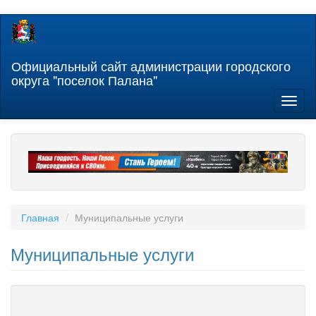
Перейти
к
основному
содержанию
Официальный сайт администрации городского
округа "поселок Палана"
Toggl
naviga
Главная
Муниципальные услуги
Муниципальные услуги