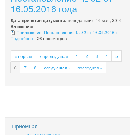
от
16.05.2016 года
16.05.2016
года
Дата принятия документа:
понедельник, 16 мая, 2016
Вложение:
Приложение: Постановление № 82 от 16.05.2016 г.
Подробнее
о
26 просмотров
Постановление
№
« первая
‹ предыдущая
1
2
3
4
5
82
от
6
7
8
следующая ›
последняя »
16.05.2016
года
Приемная