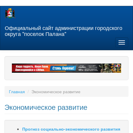
Перейти
к
основному
содержанию
Официальный сайт администрации городского
округа "поселок Палана"
Toggl
naviga
Главная
Экономическое развитие
Экономическое развитие
Прогноз социально-экономического развития