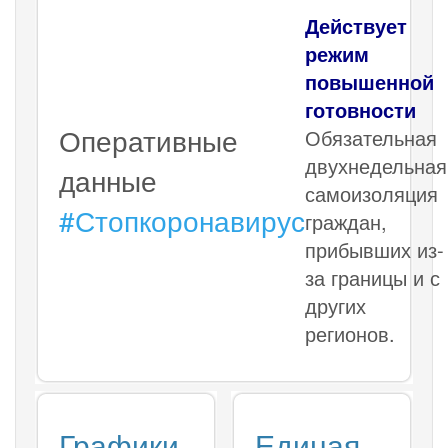
Действует
режим
повышенной
готовности
Оперативные
Обязательная
двухнедельная
данные
самоизоляция
#Стопкоронавирус
граждан,
прибывших из-
за границы и с
других
регионов.
Графики
Единая