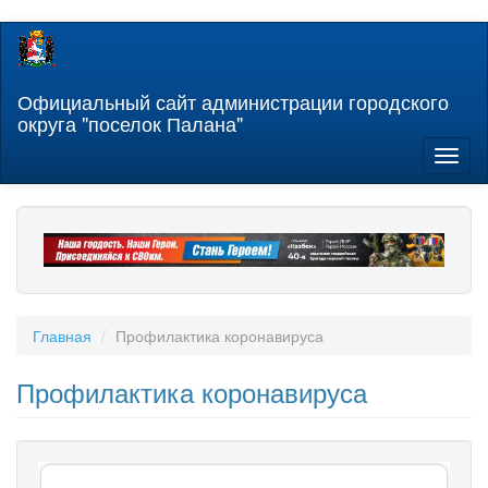
Перейти
к
основному
содержанию
Официальный сайт администрации городского
округа "поселок Палана"
Toggl
naviga
Главная
Профилактика коронавируса
Профилактика коронавируса