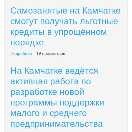
о
белый
Самозанятые на Камчатке
результатах
российского
деятельности
смогут получать льготные
производства
Уполномоченного
и
кредиты в упрощённом
при
масло
Губернаторе
подсолнечное
порядке
Камчатского
рафинированное
края
по
Подробнее
о
19 просмотров
защите
Самозанятые
прав
на
На Камчатке ведётся
предпринимателей
Камчатке
смогут
активная работа по
получать
разработке новой
льготные
кредиты
программы поддержки
в
упрощённом
малого и среднего
порядке
предпринимательства