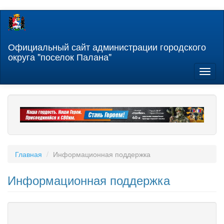
Перейти
к
основному
содержанию
Официальный сайт администрации городского
округа "поселок Палана"
Toggl
naviga
Главная
Информационная поддержка
Информационная поддержка