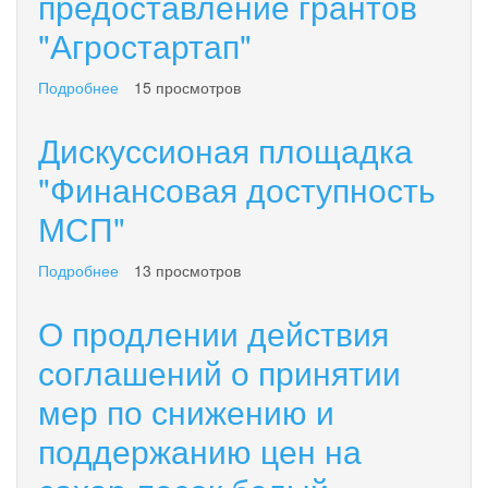
предоставление грантов
организаций
"Агростартап"
потребительской
кооперации
"Потребительская
Подробнее
о
15 просмотров
кооперация
Конкурсный
-
отбор
Дискуссионая площадка
открытые
на
возможности
предоставление
"Финансовая доступность
для
грантов
каждого
МСП"
"Агростартап"
на
благо
Подробнее
о
13 просмотров
всех"
Дискуссионая
площадка
О продлении действия
"Финансовая
доступность
соглашений о принятии
МСП"
мер по снижению и
поддержанию цен на