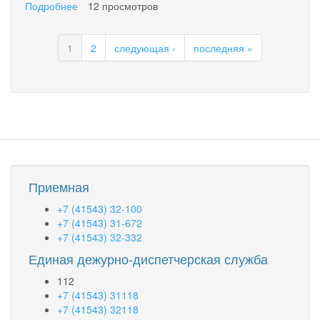
Подробнее
о
12 просмотров
На
Камчатке
1
2
следующая ›
последняя »
ведётся
активная
работа
по
разработке
новой
программы
поддержки
малого
и
Приемная
среднего
предпринимательства
+7 (41543) 32-100
+7 (41543) 31-672
+7 (41543) 32-332
Единая дежурно-диспетчерская служба
112
+7 (41543) 31118
+7 (41543) 32118