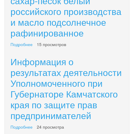
сахар-песок белый
российского производства
и масло подсолнечное
рафинированное
Подробнее
о
15 просмотров
О
продлении
Информация о
действия
соглашений
результатах деятельности
о
Уполномоченного при
принятии
мер
Губернаторе Камчатского
по
снижению
края по защите прав
и
поддержанию
предпринимателей
цен
на
Подробнее
о
24 просмотра
сахар-
Информация
песок