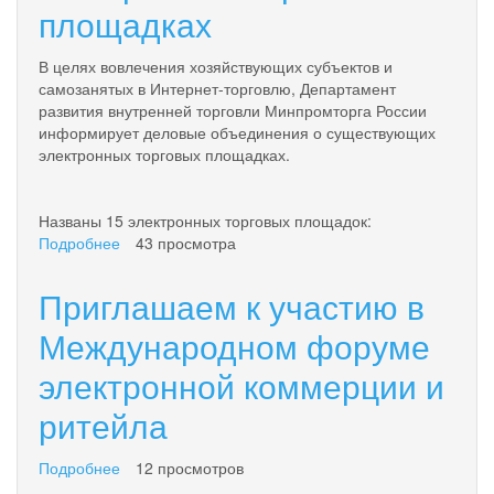
площадках
в
Камчатском
В целях вовлечения хозяйствующих субъектов и
крае
самозанятых в Интернет-торговлю, Департамент
развития внутренней торговли Минпромторга России
информирует деловые объединения о существующих
электронных торговых площадках.
Названы 15 электронных торговых площадок:
Подробнее
о
43 просмотра
Минпромторг
России
Приглашаем к участию в
информирует
о
Международном форуме
существующих
электронной коммерции и
электронных
торговых
ритейла
площадках
Подробнее
о
12 просмотров
Приглашаем