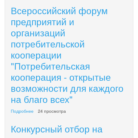
к
Всероссийский форум
участию
в
предприятий и
Международном
организаций
форуме
электронной
потребительской
коммерции
и
кооперации
ритейла
"Потребительская
кооперация - открытые
возможности для каждого
на благо всех"
Подробнее
о
24 просмотра
Всероссийский
форум
Конкурсный отбор на
предприятий
и