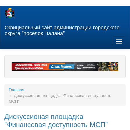
Перейти
к
основному
содержанию
Официальный сайт администрации городского
округа "поселок Палана"
Toggl
naviga
Главная
Дискуссионая площадка "Финансовая доступность
МСП"
Дискуссионая площадка
"Финансовая доступность МСП"