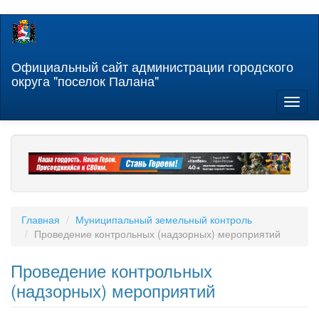
Перейти
к
основному
содержанию
Официальный сайт администрации городского
округа "поселок Палана"
Toggl
naviga
Главная
Муниципальный земельный контроль
Проведение контрольных (надзорных) мероприятий
Проведение контрольных
(надзорных) мероприятий