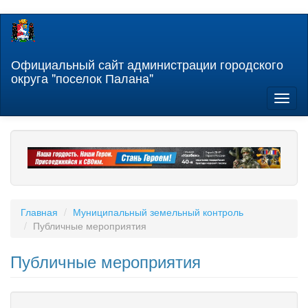
Перейти
к
основному
содержанию
Официальный сайт администрации городского
округа "поселок Палана"
Toggl
naviga
Главная
Муниципальный земельный контроль
Публичные мероприятия
Публичные мероприятия