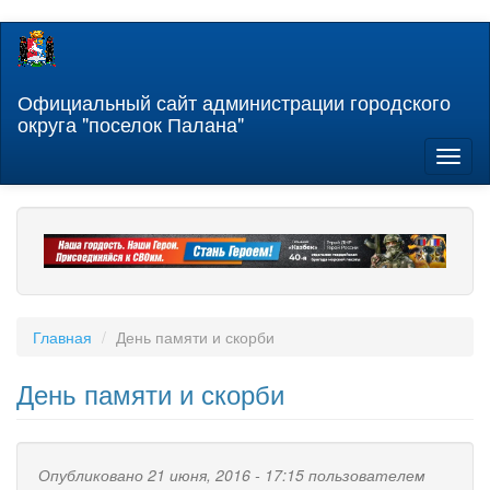
Перейти
к
основному
содержанию
Официальный сайт администрации городского
округа "поселок Палана"
Toggl
naviga
Главная
День памяти и скорби
День памяти и скорби
Опубликовано 21 июня, 2016 - 17:15 пользователем