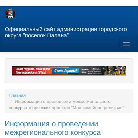
Перейти
к
основному
содержанию
Официальный сайт администрации городского
округа "поселок Палана"
Toggl
naviga
Главная
Информация о проведении межрегионального
конкурса творческих проектов "Моя семейная реликвия"
Информация о проведении
межрегионального конкурса