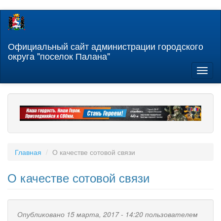
Перейти
к
основному
содержанию
Официальный сайт администрации городского
округа "поселок Палана"
Toggl
naviga
Главная
О качестве сотовой связи
О качестве сотовой связи
Опубликовано 15 марта, 2017 - 14:20 пользователем