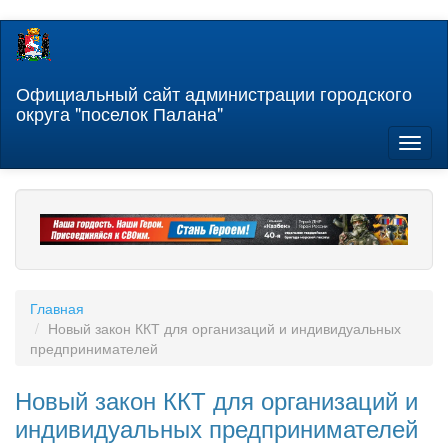
Перейти
к
основному
содержанию
Официальный сайт администрации городского
округа "поселок Палана"
Toggl
naviga
Главная
Новый закон ККТ для организаций и индивидуальных
предпринимателей
Новый закон ККТ для организаций и
индивидуальных предпринимателей