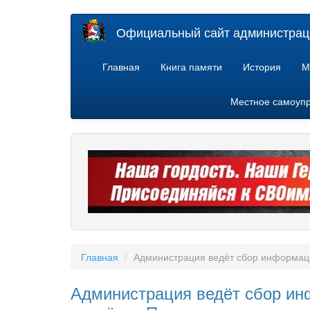
Перейти
Официальный сайт администраци
к
основному
содержанию
Главная
Книга памяти
История
М
Местное самоуп
Главная
Администрация ведёт сбор информаци
Администрация ведёт сбор инф