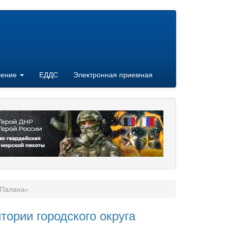
ление
ЕДДС
Электронная приемная
 Палана»
ории городского округа