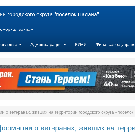
и городского округа "поселок Палана"
емориал воинам
равление
Администрация
КУМИ
Финансовое управ
и о ветеранах, живших на территории городского округа «посёлок
ормации о ветеранах, живших на террит