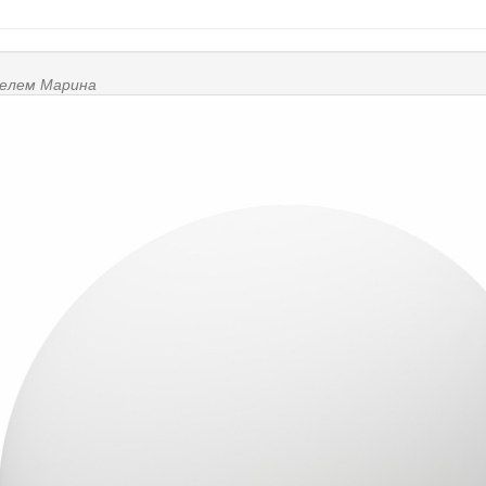
телем
Марина