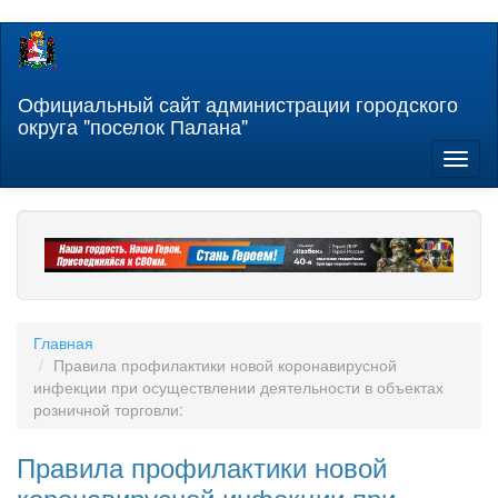
Перейти
к
основному
содержанию
Официальный сайт администрации городского
округа "поселок Палана"
Toggl
naviga
Главная
Правила профилактики новой коронавирусной
инфекции при осуществлении деятельности в объектах
розничной торговли:
Правила профилактики новой
коронавирусной инфекции при