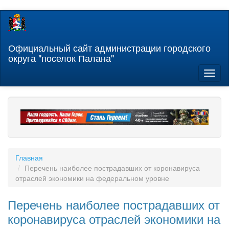
Перейти
к
основному
содержанию
Официальный сайт администрации городского
округа "поселок Палана"
Toggl
naviga
Главная
Перечень наиболее пострадавших от коронавируса
отраслей экономики на федеральном уровне
Перечень наиболее пострадавших от
коронавируса отраслей экономики на