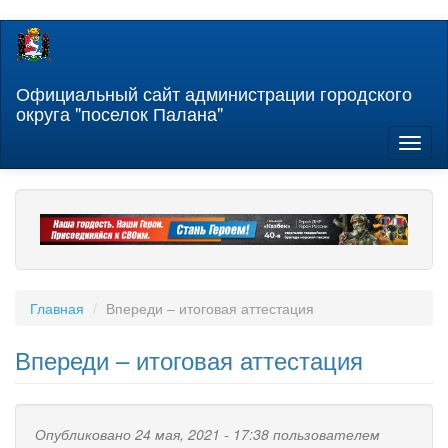
Перейти
к
основному
содержанию
Официальный сайт администрации городского
округа "поселок Палана"
Toggl
naviga
Главная
Впереди – итоговая аттестация
Впереди – итоговая аттестация
Опубликовано 24 мая, 2021 - 17:38 пользователем