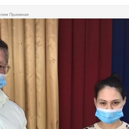
телем
Приемная