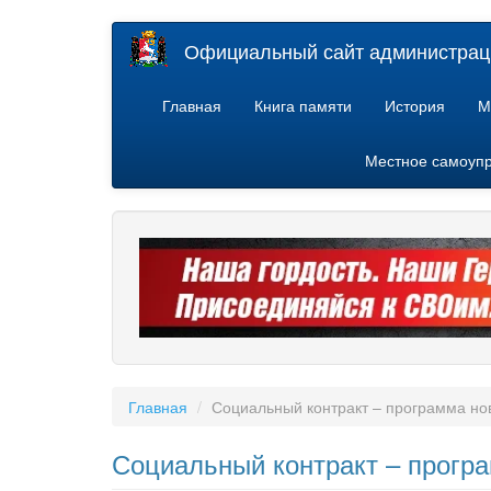
Перейти
Официальный сайт администраци
к
основному
содержанию
Главная
Книга памяти
История
М
Местное самоуп
Главная
Социальный контракт – программа но
Социальный контракт – прогр