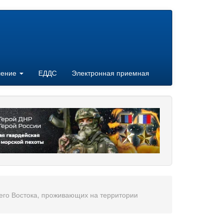
ление
ЕДДС
Электронная приемная
его Востока, проживающих на территории