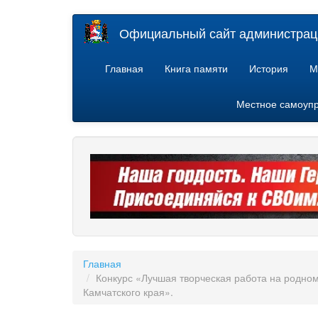
Перейти
Официальный сайт администраци
к
основному
содержанию
Главная
Книга памяти
История
М
Местное самоуп
Главная
Конкурс «Лучшая творческая работа на родно
Камчатского края».