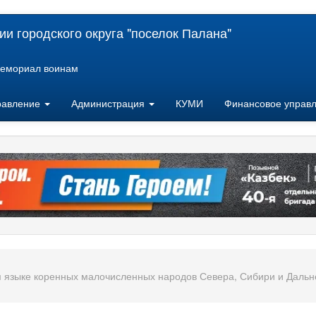
и городского округа "поселок Палана"
емориал воинам
равление
Администрация
КУМИ
Финансовое управ
м языке коренных малочисленных народов Севера, Сибири и Дальн