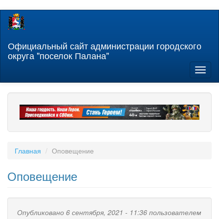
Перейти
к
основному
содержанию
Официальный сайт администрации городского
округа "поселок Палана"
Toggl
naviga
Главная
Оповещение
Оповещение
Опубликовано 6 сентября, 2021 - 11:36 пользователем