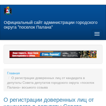
Перейти
к
основному
содержанию
Официальный сайт администрации городского
округа "поселок Палана"
Toggl
naviga
Главная
О регистрации доверенных лиц от кандидата в
депутаты Совета депутатов городского округа «поселок
Палана» восьмого созыва
О регистрации доверенных лиц от
кандидата в депутаты Совета