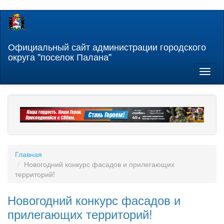
Перейти
к
основному
содержанию
Официальный сайт администрации городского
округа "поселок Палана"
Toggl
naviga
Главная
Новогодний конкурс фасадов и прилегающих
территорий!
Новогодний конкурс фасадов и
прилегающих территорий!