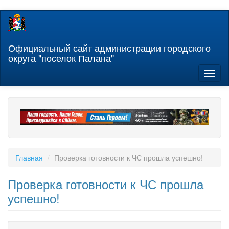
Перейти
к
основному
содержанию
Официальный сайт администрации городского
округа "поселок Палана"
Toggl
naviga
Главная
Проверка готовности к ЧС прошла успешно!
Проверка готовности к ЧС прошла
успешно!