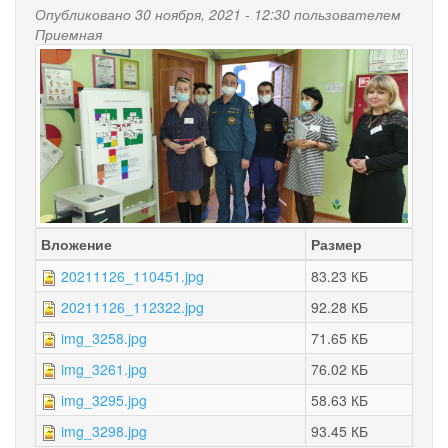
Опубликовано 30 ноября, 2021 - 12:30 пользователем
Приемная
Вложение
Размер
20211126_110451.jpg
83.23 КБ
20211126_112322.jpg
92.28 КБ
img_3258.jpg
71.65 КБ
img_3261.jpg
76.02 КБ
img_3295.jpg
58.63 КБ
img_3298.jpg
93.45 КБ