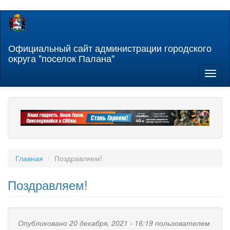
Перейти
к
основному
содержанию
Официальный сайт администрации городского
округа "поселок Палана"
Toggl
naviga
Главная
Поздравляем!
Поздравляем!
Опубликовано 20 декабря, 2021 - 16:19 пользователем