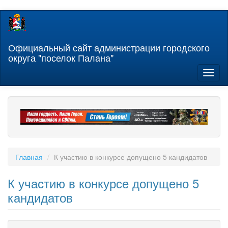
Перейти
к
основному
содержанию
Официальный сайт администрации городского
округа "поселок Палана"
Toggl
naviga
Главная
К участию в конкурсе допущено 5 кандидатов
К участию в конкурсе допущено 5
кандидатов