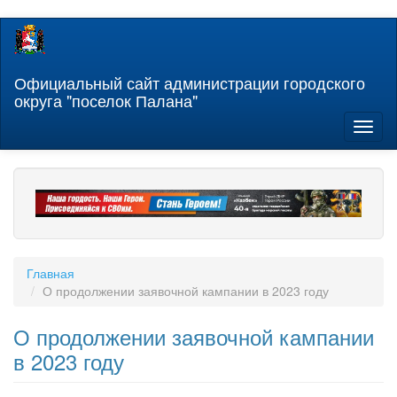
Перейти
к
основному
содержанию
Официальный сайт администрации городского
округа "поселок Палана"
Toggl
naviga
Главная
О продолжении заявочной кампании в 2023 году
О продолжении заявочной кампании
в 2023 году