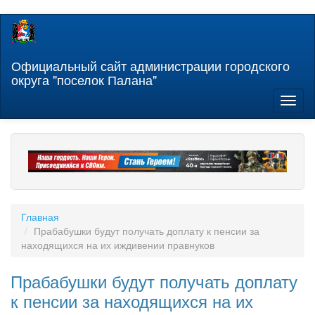
Перейти
к
основному
содержанию
Официальный сайт администрации городского
округа "поселок Палана"
Toggl
naviga
Главная
Прабабушки будут получать доплату к пенсии за
находящихся на их иждивении правнуков
Прабабушки будут получать доплату
к пенсии за находящихся на их