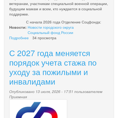
ветеранам, участникам специальной военной операции,
будущим мамам и всем, кто нуждается в социальной
поддержке.
С начала 2026 года Отделение Соцфонда:
Новости:
Новости городского округа
Социальный фонд России
Подробнее
о
34 просмотра
14
июля
С 2027 года меняется
Социальному
фонду
порядок учета стажа по
России
уходу за пожилыми и
исполняется
4
инвалидами
года!
Опубликовано 13 июля, 2026 - 17:51 пользователем
Приемная
pensionnyy_fond.png