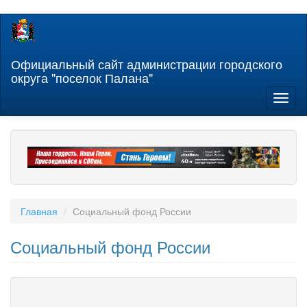
Перейти
к
основному
содержанию
Официальный сайт администрации городского
округа "поселок Палана"
Toggl
naviga
Главная
Социальный фонд России
Социальный фонд России