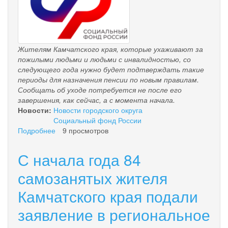
Жителям Камчатского
края, которые ухаживают за
пожилыми людьми и людьми с инвалидностью, со
следующего года нужно будет подтверждать такие
периоды для назначения пенсии по новым правилам.
Сообщать об уходе потребуется не после его
завершения, как сейчас, а с момента начала.
Новости:
Новости городского округа
Социальный фонд России
Подробнее
о
9 просмотров
С
2027
С начала года 84
года
меняется
самозанятых жителя
порядок
Камчатского края подали
учета
стажа
заявление в региональное
по
уходу