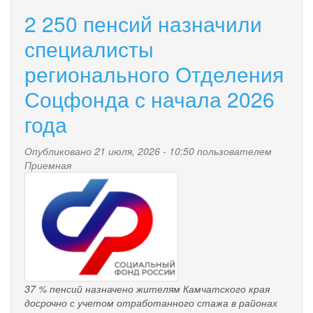
августа
2 250 пенсий назначили
Отделение
СФР
специалисты
по
регионального Отделения
Камчатскому
краю
Соцфонда с начала 2026
проведет
перерасчет
года
страховых
пенсий
Опубликовано 21 июля, 2026 - 10:50 пользователем
работающих
Приемная
пенсионеров
pensionnyy_fond.png
региона
37 % пенсий назначено жителям Камчатского края
досрочно с учетом отработанного стажа в районах