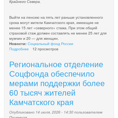
Крайнего Севера.
Выйти на пенсию на пять лет раньше установленного
срока могут жители Камчатского края, имеющие не
менее 15 лет «северного» стажа. При этом общий
страховой стаж должен составлять не менее 25 лет для
мужчин и 20 — для женщин.
Новости:
Социальный фонд России
Подробнее
о
12 просмотров
2
250
Региональное отделение
пенсий
назначили
Соцфонда обеспечило
специалисты
мерами поддержки более
регионального
Отделения
60 тысяч жителей
Соцфонда
с
Камчатского края
начала
2026
Опубликовано 14 июля, 2026 - 14:30 пользователем
года
Приемная