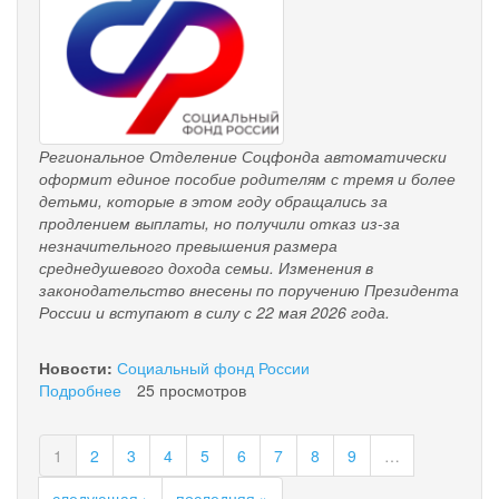
Региональное Отделение Соцфонда автоматически
оформит единое пособие родителям с тремя и более
детьми, которые в этом году обращались за
продлением выплаты, но получили отказ из-за
незначительного превышения размера
среднедушевого дохода семьи. Изменения в
законодательство внесены по поручению Президента
России и вступают в силу с 22 мая 2026 года.
Новости:
Социальный фонд России
Подробнее
о
25 просмотров
Отделение
СФР
1
2
3
4
5
6
7
8
9
…
по
Камчатскому
следующая ›
последняя »