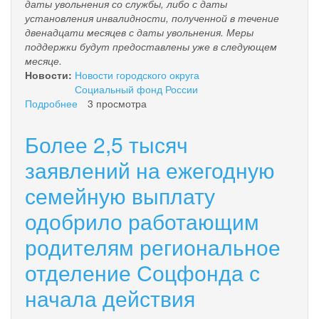
даты увольнения со службы, либо с даты
установления инвалидности, полученной в течение
двенадцати месяцев с даты увольнения.
Меры
поддержки будут предоставлены уже в следующем
месяце.
Новости:
Новости городского округа
Социальный фонд России
Подробнее
о
3 просмотра
Ветераны
боевых
Более 2,5 тысяч
действий
с
заявлений на ежегодную
инвалидностью
семейную выплату
смогут
быстрее
одобрило работающим
получать
набор
родителям региональное
социальных
услуг
отделение Соцфонда с
начала действия