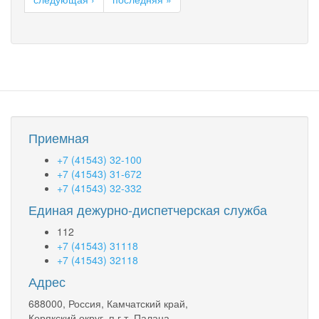
краю
проактивно
пересмотрит
выплаты
единого
пособия
многодетным
семьям
с
превышением
Приемная
дохода
в
+7 (41543) 32-100
10%
+7 (41543) 31-672
+7 (41543) 32-332
Единая дежурно-диспетчерская служба
112
+7 (41543) 31118
+7 (41543) 32118
Адрес
688000, Россия, Камчатский край,
Корякский округ, п.г.т. Палана,