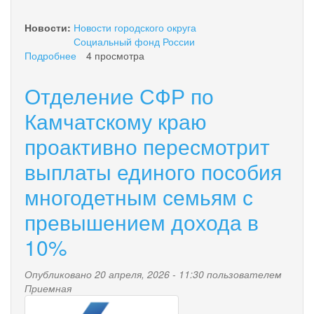
Новости:
Новости городского округа
Социальный фонд России
Подробнее
о
4 просмотра
С
начала
Отделение СФР по
года
84
Камчатскому краю
самозанятых
проактивно пересмотрит
жителя
Камчатского
выплаты единого пособия
края
подали
многодетным семьям с
заявление
в
превышением дохода в
региональное
отделение
10%
Соцфонда
для
Опубликовано 20 апреля, 2026 - 11:30 пользователем
получения
Приемная
оплачиваемого
pensionnyy_fond.png
больничного