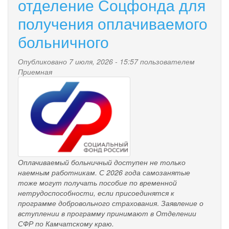
отделение Соцфонда для
за
пожилыми
получения оплачиваемого
и
инвалидами
больничного
Опубликовано 7 июля, 2026 - 15:57 пользователем
Приемная
pensionnyy_fond.png
Оплачиваемый больничный доступен не только
наемным работникам. С 2026 года самозанятые
тоже могут получать пособие по временной
нетрудоспособности, если присоединятся к
программе добровольного страхования
.
Заявление о
вступлении в программу принимают в Отделении
СФР по Камчатскому краю.