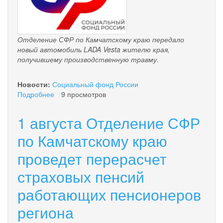
Отделение СФР по Камчатскому краю передало
новый автомобиль LADA Vesta жителю края,
получившему производственную травму.
Новости:
Социальный фонд России
Подробнее
о
9 просмотров
Региональное
отделение
1 августа Отделение СФР
Соцфонда
обеспечило
по Камчатскому краю
специализированным
проведет перерасчет
транспортом
жителя
страховых пенсий
региона,
пострадавшего
работающих пенсионеров
на
производстве
региона