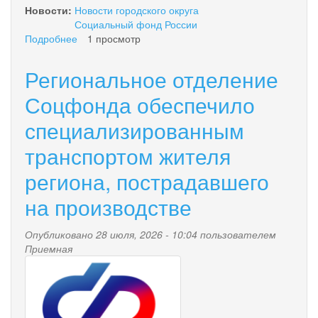
Новости:
Новости городского округа
Социальный фонд России
Подробнее
о
1 просмотр
Более
2,5
Региональное отделение
тысяч
заявлений
Соцфонда обеспечило
на
специализированным
ежегодную
семейную
транспортом жителя
выплату
одобрило
региона, пострадавшего
работающим
родителям
на производстве
региональное
отделение
Опубликовано 28 июля, 2026 - 10:04 пользователем
Соцфонда
Приемная
с
pensionnyy_fond.png
начала
действия
программы