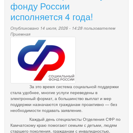
обеспечило
фонду России
мерами
исполняется 4 года!
поддержки
более
60
Опубликовано 14 июля, 2026 - 14:28 пользователем
тысяч
Приемная
жителей
pensionnyy_fond.png
Камчатского
края
За это время система социальной поддержки
стала удобнее, многие услуги переведены в
электронный формат, а большинство выплат и мер
поддержки назначаются гражданам проактивно — без
необходимости подавать заявление.
Каждый день специалисты Отделения СФР по
Камчатскому краю помогают семьям с детьми, людям
старшего поколения, гражданам с инвалидностью,