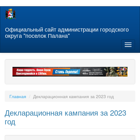
Перейти
к
основному
содержанию
Официальный сайт администрации городского
округа "поселок Палана"
Toggl
naviga
Главная
Декларационная кампания за 2023 год
Декларационная кампания за 2023
год