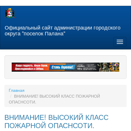
Перейти
к
основному
содержанию
Официальный сайт администрации городского
округа "поселок Палана"
Toggl
naviga
Главная
ВНИМАНИЕ! ВЫСОКИЙ КЛАСС ПОЖАРНОЙ
ОПАСНСОТИ.
ВНИМАНИЕ! ВЫСОКИЙ КЛАСС
ПОЖАРНОЙ ОПАСНСОТИ.