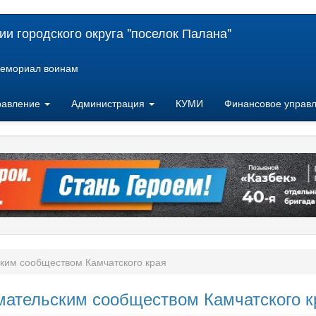
и городского округа "поселок Палана"
емориал воинам
равление
Администрация
КУМИ
Финансовое управ
ким сообществом Камчатского края
мательским сообществом Камчатского к