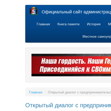
Перейти
Официальный сайт администраци
к
основному
содержанию
Главная
Книга памяти
История
М
Местное самоуп
Главная
Открытый диалог с предпринимательс
Открытый диалог с предприни