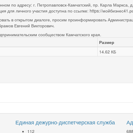
ном по адресу: г. Петропавловск-Камчатский, пр. Карла Маркса, д
я для личного участия доступна по ссылке: https://мойбизнес41.рф/
вать в открытом диалоге, просим проинформировать Администрац
брамов Евгений Викторович.
едпринимательским сообществом Камчатского края.
Размер
14.62 КБ
Единая дежурно-диспетчерская служба
Ад
112
688