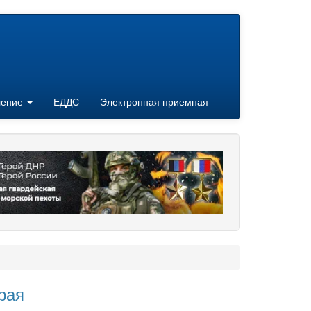
ление
ЕДДС
Электронная приемная
рая