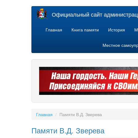
Перейти
Официальный сайт администраци
к
основному
содержанию
Главная
Книга памяти
История
М
Местное самоуп
Главная
Памяти В.Д. Зверева
Памяти В.Д. Зверева