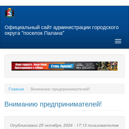
Перейти
к
основному
содержанию
Официальный сайт администрации городского
округа "поселок Палана"
Toggl
naviga
Главная
Вниманию предпринимателей!
Вниманию предпринимателей!
Опубликовано 25 октября, 2024 - 17:13 пользователем