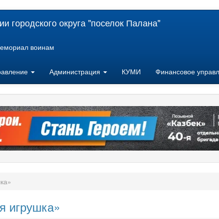
и городского округа "поселок Палана"
емориал воинам
равление
Администрация
КУМИ
Финансовое управ
шка»
я игрушка»