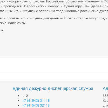
края информирует о том, что Российским обществом «Знание» и 
 проводится Всероссийский конкурс «Родная игрушка» (далее-Кон
твенных игр и игрушек с опорой на традиционные российские духо
вои проекты игр и игрушек для детей от 0 лет и старше могут пре
ские коллективы.
са
Единая дежурно-диспетчерская служба
Ад
112
688
+7 (41543) 31118
Кор
+7 (41543) 32118
ули