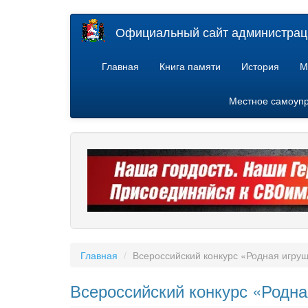
Перейти
Официальный сайт администраци
к
основному
содержанию
Главная
Книга памяти
История
М
Местное самоуп
Главная
Всероссийский конкурс «Родная игру
Всероссийский конкурс «Родна