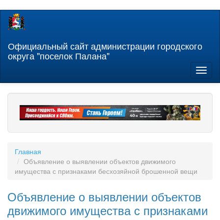
Перейти
к
основному
содержанию
Официальный сайт администрации городского
округа "поселок Палана"
Toggl
naviga
Главная
Объявление о выявлении объектов движимого
имущества с признаками бесхозяйной брошенной вещи
Объявление о выявлении объектов
движимого имущества с признаками