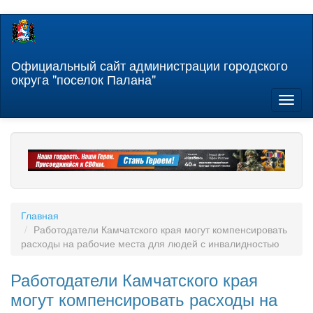
Перейти
к
основному
содержанию
Официальный сайт администрации городского
округа "поселок Палана"
Toggl
naviga
Главная
Работодатели Камчатского края могут компенсировать
расходы на рабочие места для людей с инвалидностью
Работодатели Камчатского края
могут компенсировать расходы на