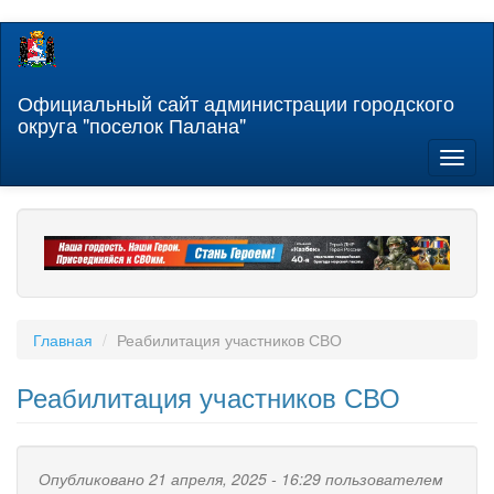
Перейти
к
основному
содержанию
Официальный сайт администрации городского
округа "поселок Палана"
Toggl
naviga
Главная
Реабилитация участников СВО
Реабилитация участников СВО
Опубликовано 21 апреля, 2025 - 16:29 пользователем