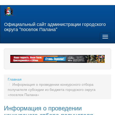
Перейти
к
основному
содержанию
Официальный сайт администрации городского
округа "поселок Палана"
Toggl
naviga
Главная
Информация о проведении конкурсного отбора
получателя субсидии из бюджета городского округа
«поселок Палана»
Информация о проведении
конкурсного отбора получателя